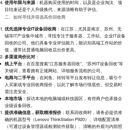
使用年限与来源
：机器购买使用的时间，以及是企业淘汰、项
目结束还是个人升级换代，来源清晰有助于评估。
二、如何寻找并筛选高价回收商
优先选择专业IT设备回收商
：在江苏，尤其是南京、苏州、无
锡等IT产业集中城市，寻找专注于服务器、工作站、企业IT设备
回收的公司。他们具备专业评估能力，能识别高端工作站的价
值，通常比普通电脑回收店出价更高。
多渠道询价比对
：
线上平台
：在百度搜索“江苏服务器回收”、“苏州IT设备回收”等
关键词，查看拥有正规网站、详细服务流程的公司。
电商与二手平台
：在闲鱼、转转等平台发布转让信息，吸引个
人买家或专业回收商报价，以此了解市场行情底价。但交易时
需注意安全。
本地市场
：探访本地的电脑城或科技园区，有些商户也承接企
业级设备回收。
提供准确信息，获取精准报价
：联系回收商时，请务必提供准
确的机器型号（Lenovo ThinkStation P920）、详细配置清单
（可通过设备管理器或检测软件获取）、清晰的外观与内部照