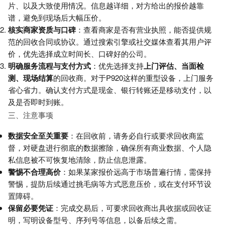
片、以及大致使用情况。信息越详细，对方给出的报价越靠
谱，避免到现场后大幅压价。
核实商家资质与口碑
：查看商家是否有营业执照，能否提供规
范的回收合同或协议。通过搜索引擎或社交媒体查看其用户评
价，优先选择成立时间长、口碑好的公司。
明确服务流程与支付方式
：优先选择支持
上门评估、当面检
测、现场结算
的回收商。对于P920这样的重型设备，上门服务
省心省力。确认支付方式是现金、银行转账还是移动支付，以
及是否即时到账。
三、注意事项
数据安全至关重要
：在回收前，请务必自行或要求回收商监
督，对硬盘进行彻底的数据擦除，确保所有商业数据、个人隐
私信息被不可恢复地清除，防止信息泄露。
警惕不合理高价
：如果某家报价远高于市场普遍行情，需保持
警惕，提防后续通过挑毛病等方式恶意压价，或在支付环节设
置障碍。
保留必要凭证
：完成交易后，可要求回收商出具收据或回收证
明，写明设备型号、序列号等信息，以备后续之需。